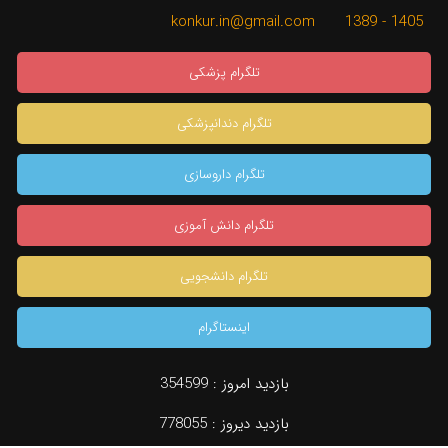
1405 - 1389 konkur.in@gmail.com
تلگرام پزشکی
تلگرام دندانپزشکی
تلگرام داروسازی
تلگرام دانش آموزی
تلگرام دانشجویی
اینستاگرام
×
بازدید امروز :
354599
بازدید دیروز :
778055
دسته بندی
جستجو
مشاوره تخصصی
konkur.in