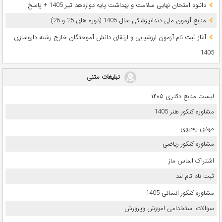
دانلود امتحان نهایی سلامت و بهداشت پایه دوازدهم تیر 1405 + پاسخ
ﻣﻨﺎﺑﻊ آزﻣﻮن ﻣﻠﯽ دندانپزشکی سال 1405 (دوره های 25 و 26)
آغاز ثبت نام آزمون‌ ارزشیابی و ارتقای دانش آموختگان خارج رشته داروسازی
1405
تبلیغات متنی
لیست منابع دکتری ۱۴۰۵
مشاوره کنکور هنر 1405
مهدی یحیوی
مشاوره کنکور ریاضی
اشتراک الماس ماز
ثبت نام تام لند
مشاوره کنکور انسانی 1405
سوالات استخدامی اموزش وپرورش