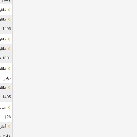
دانلود 
1405
دانل
دانل
1381 تا 1405
نهایی
دانل
1405 + پاسخ
26)
آغاز
خارج رشت