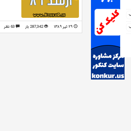
۲۹ تیر ۱۳۸۹
287,342 بار
63 نظر