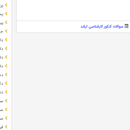
پز
پس
پیا
سوالات کنکور کارشناسی ارشد
جز
دا
دا
دا
دا
دس
دک
دن
سو
سو
سو
فی