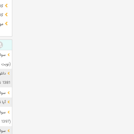
کا
کا
مو
(نوبت 
دانل
1381 تا 1405
سوال
آیا 
(1397 تا 1405)