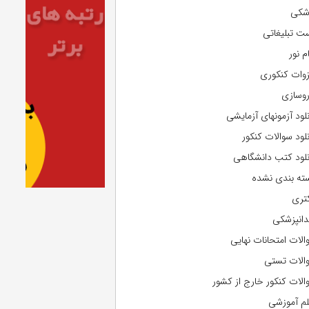
شکی
ت تبلیغاتی
م نور
وات کنکوری
روسازی
نلود آزمونهای آزمایشی
نلود سوالات کنکور
نلود کتب دانشگاهی
ته بندی نشده
تری
دانپزشکی
الات امتحانات نهایی
الات تستی
الات کنکور خارج از کشور
لم آموزشی