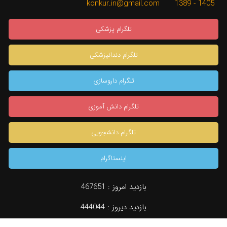
1405 - 1389 konkur.in@gmail.com
تلگرام پزشکی
تلگرام دندانپزشکی
تلگرام داروسازی
تلگرام دانش آموزی
تلگرام دانشجویی
اینستاگرام
بازدید امروز :
467651
بازدید دیروز :
444044
دسته بندی
جستجو
مشاوره تخصصی
konkur.in