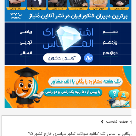
صفحه نخست
بایگانی بر اساس تگ "دانلود سوالات کنکور سراسری خارج کشور 93"