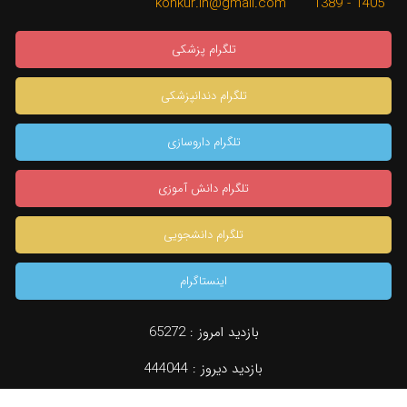
1405 - 1389 konkur.in@gmail.com
تلگرام پزشکی
تلگرام دندانپزشکی
تلگرام داروسازی
تلگرام دانش آموزی
تلگرام دانشجویی
اینستاگرام
×
بازدید امروز :
65272
بازدید دیروز :
444044
دسته بندی
جستجو
مشاوره تخصصی
konkur.in
بازدید کل :
960225246