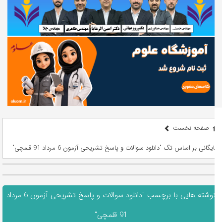
صفحه نخست
بایگانی بر اساس تگ "دانلود سوالات و پاسخ تشریحی آزمون 6 مرداد 91 قلمچی"
نوشته هایی با برچسب "دانلود سوالات و پاسخ تشریحی آزمون 6 مرداد
91 قلمچی"