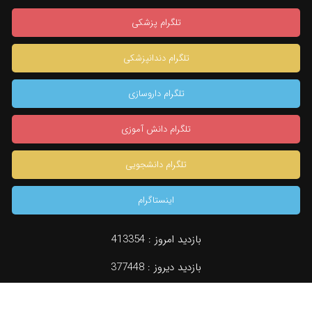
تلگرام پزشکی
تلگرام دندانپزشکی
تلگرام داروسازی
تلگرام دانش آموزی
تلگرام دانشجویی
اینستاگرام
×
بازدید امروز :
413354
بازدید دیروز :
377448
دسته بندی
جستجو
مشاوره تخصصی
konkur.in
بازدید کل :
959699831