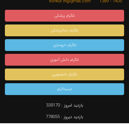
1405 - 1389 konkur.in@gmail.com
تلگرام پزشکی
تلگرام دندانپزشکی
تلگرام داروسازی
تلگرام دانش آموزی
تلگرام دانشجویی
اینستاگرام
×
بازدید امروز :
339170
بازدید دیروز :
778055
دسته بندی
جستجو
مشاوره تخصصی
konkur.in
بازدید کل :
958834325