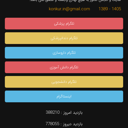
1405 - 1389 konkur.in@gmail.com
تلگرام پزشکی
تلگرام دندانپزشکی
تلگرام داروسازی
تلگرام دانش آموزی
تلگرام دانشجویی
اینستاگرام
×
بازدید امروز :
388210
بازدید دیروز :
778055
دسته بندی
جستجو
مشاوره تخصصی
konkur.in