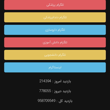
تلگرام پزشکی
تلگرام دندانپزشکی
تلگرام داروسازی
تلگرام دانش آموزی
تلگرام دانشجویی
اینستاگرام
بازدید امروز :
214394
بازدید دیروز :
778055
بازدید کل :
958709549
دسته بندی
جستجو
مشاوره تخصصی
konkur.in