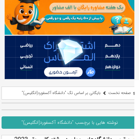
صفحه نخست
بایگانی بر اساس تگ "دانشگاه آکسفورد(انگلیس)"
نوشته هایی با برچسب "دانشگاه آکسفورد(انگلیس)"