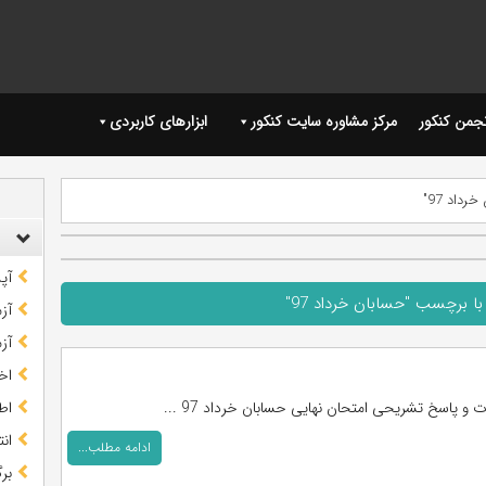
نجمن کنکور
مرکز مشاوره سایت کنکور
ابزارهای کاربردی
داد 97"
آپ
ا برچسب "حسابان خرداد 97"
آز
آز
اخب
ت و پاسخ تشریحی امتحان نهایی حسابان خرداد 97 ...
اط
ان
ادامه مطلب...
بر