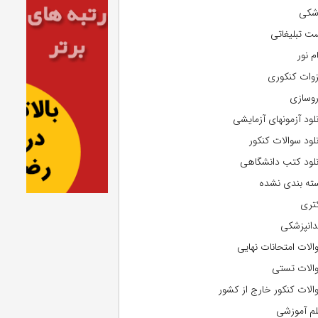
شکی
ت تبلیغاتی
م نور
وات کنکوری
روسازی
نلود آزمونهای آزمایشی
نلود سوالات کنکور
نلود کتب دانشگاهی
ته بندی نشده
تری
دانپزشکی
الات امتحانات نهایی
الات تستی
الات کنکور خارج از کشور
لم آموزشی