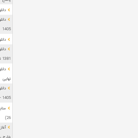
دانلود 
1405
دانل
دانل
1381 تا 1405
نهایی
دانل
1405 + پاسخ
26)
آغاز
خارج رشت