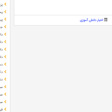
پز
پس
پیا
اخبار دانش آموزی
جز
دا
دا
دا
دا
دس
دک
دن
سو
سو
سو
فی