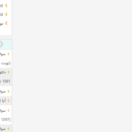
کا
کا
مو
(نوبت 
دانل
1381 تا 1405
سوال
آیا 
(1397 تا 1405)