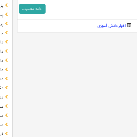
پز
ادامه مطلب...
پس
پیا
اخبار دانش آموزی
جز
دا
دا
دا
دا
دس
دک
دن
سو
سو
سو
فی