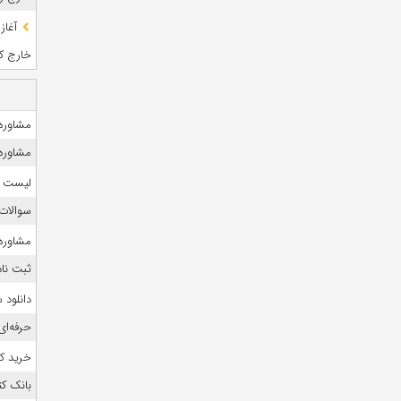
آغاز
خارج کشو
مشاوره 
مشاوره ک
لیست منا
سوالات
مشاوره ک
ثبت نام
دانلود
حرفه‌ای
خرید ک
بانک ک