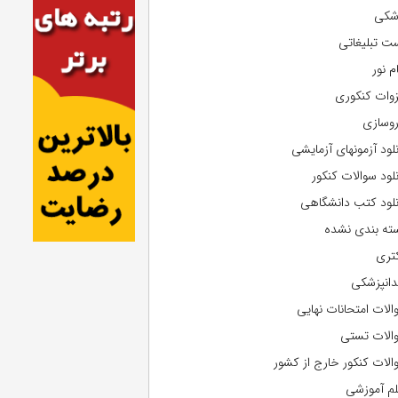
شکی
ت تبلیغاتی
م نور
وات کنکوری
روسازی
نلود آزمونهای آزمایشی
نلود سوالات کنکور
نلود کتب دانشگاهی
ته بندی نشده
تری
دانپزشکی
الات امتحانات نهایی
الات تستی
الات کنکور خارج از کشور
لم آموزشی