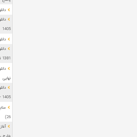
دانلود 
1405
دانل
دانل
1381 تا 1405
نهایی
دانل
1405 + پاسخ
26)
آغاز
خارج رشت