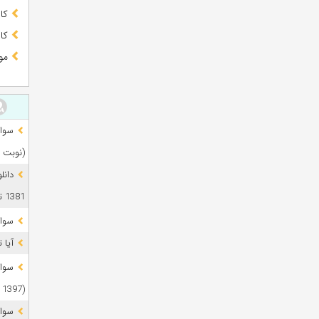
کا
کا
مو
(نوبت 
دانل
1381 تا 1405
سوال
آیا 
(1397 تا 1405)