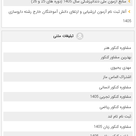
ﻣﻨﺎﺑﻊ آزﻣﻮن ﻣﻠﯽ دندانپزشکی سال 1405 (دوره های 25 و 26)
آغاز ثبت نام آزمون‌ ارزشیابی و ارتقای دانش آموختگان خارج رشته داروسازی
1405
تبلیغات متنی
مشاوره کنکور هنر
بهترین مشاور کنکور
مهدی یحیوی
اشتراک الماس ماز
مشاوره کنکور انسانی
مشاوره کنکور تجربی 1405
مشاوره کنکور ریاضی
ثبت نام تام لند
مشاوره کنکور زبان 1405