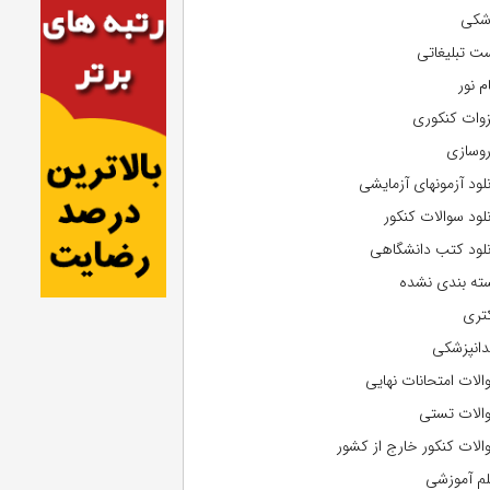
شکی
ت تبلیغاتی
م نور
وات کنکوری
روسازی
نلود آزمونهای آزمایشی
نلود سوالات کنکور
نلود کتب دانشگاهی
ته بندی نشده
تری
دانپزشکی
الات امتحانات نهایی
الات تستی
الات کنکور خارج از کشور
لم آموزشی