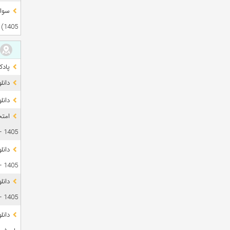
1405)
پادک
دانل
دانلود آز
1405 + فایل صوتی
1405 + پاسخ
دانل
1405 + پاسخ