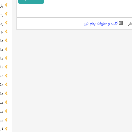
پز
پس
پیا
ر
کتب و جزوات پیام نور
جز
دا
دا
دا
دا
دس
دک
دن
سو
سو
سو
فی