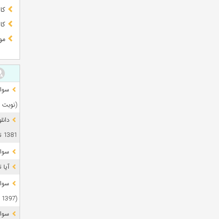
کا
کا
مو
(نوبت 
دانل
1381 تا 1405
سوال
آیا 
(1397 تا 1405)