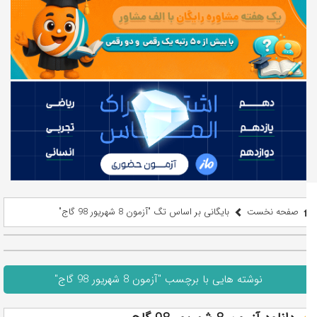
صفحه نخست
بایگانی بر اساس تگ "آزمون 8 شهریور 98 گاج"
نوشته هایی با برچسب "آزمون 8 شهریور 98 گاج"