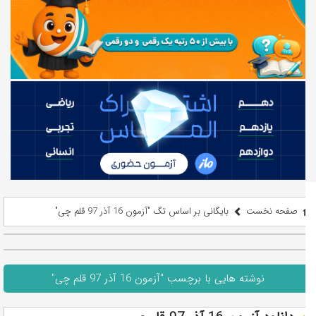
صفحه نخست
بایگانی بر اساس تگ "آزمون 16 آذر 97 قلم چی"
نوشته هایی با برچسب "آزمون 16 آذر 97 قلم چی"