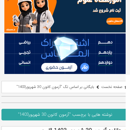
صفحه نخست
بایگانی بر اساس تگ "آزمون کانون 30 شهریور1403"
نوشته هایی با برچسب "آزمون کانون 30 شهریور1403"