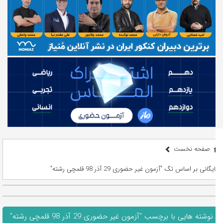
صفحه نخست
بایگانی بر اساس تگ "آزمون غیر حضوری 29 آذر 98 قلمچی رشته"
نوشته هایی با برچسب "آزمون غیر حضوری 29 آذر 98 قلمچی رشته"