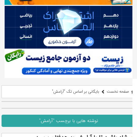
صفحه نخست
بایگانی بر اساس تگ "آرامش"
نوشته هایی با برچسب "آرامش"