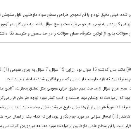
ال (سؤال 267 از دفترچه B201) گزینه‌های طراحی شده خیلی دقیق نبود و با آن نحوه‌ی طراحی سطح سواد داوطلبین قابل سن
کردن جواب صحیح به شانس داوطلبین مربوط بود!! چرا که گزینه‌ی 4 اعم از گزینه‌ی 3 بوده و به نوعی هر دو می‌توانست پاسخ سؤال باشند. به طور 
ر سؤالات بدیع از قوانین متفرقه، سطح سؤالات را در حد معمول و متوسط نگه داشته
زای عمومی در آزمون سال 91 جلب توجه می‌کرد، عدم طرح سؤال از مباحث مهم حقوق جزای عمومی مثل تعلیق مجازات، آز
 که از مباحث نه چندان مهم هستند و اغلب کمتر مورد توجه طراحان قرار می‌گرف
 قوانین متفرقه که تقریباً هر سال از آن‌ها سؤال طرح می‌شد، سؤال بودجه نبود البته سعی شد
 ماده 48 مکرر ق. م. ا) از تست‌های شاهکار (!!!) امسال سؤالی در مورد جرم‌انگاری بود، این‌که کدام یک از اعمال ج
قرار است با آن سطح علمی داوطلبین از مباحث مورد مطالعه در دوره‌ی کارشناسی 