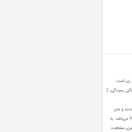
1 سؤال از فصل دعوای عمومی (بحث تکلیف تعقیب)، 1 سؤال از تحقیقات مقدماتی، 1 سؤال از قرارهای تأمین کیفری، 4 سؤال از خاتمه تحقیقات مقدماتی و چگونگی رسیدگی، 2
دید و متن
قوانین متفرقه بود. مؤید این مطلب وجود 3 سؤال از قوانین دادرسی نیروهای مسلح، ویژه روحانیت و مطبوعات و 1 سؤال از رأی وحدت رویه‌ی صادره در تیرماه 90 می‌باشد. به
کیفری مشاهده