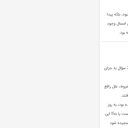
جش نبود، بلکه پیدا
کلی در آزمون امسال وجود
 بود.
تعداد سؤالات جزای عمومی در آزمون کارشناسی ارشد حقوق سال 91 (بهمن 90) مانند سال گذشته 15 سؤال بود. از این 15 سؤال، 7 سؤال به جزای عمومی (1)، 2 سؤال به جزای
ادی مشروط، علل رافع
تند.
ه بود، به روز
رم هست یا نه!!! این
سنجیده شود