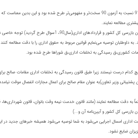
در مقایسه بین این دو آزمون می‌توان با قاطعیت بیان کرد که سوالات آزمون 91 نسبت به آزمون 90 سخت‌تر و مفهومی‌تر طرح شده بود و این 
درسال‌های اخیر(90و91) شاهد هستیم که طراحان به مباحث مربوط به سازمان بازرسی کل کشور و قراردادهای اداری(سال90، 
وط به این سوال، هیچ کدام درست نیستند زیرا طبق قانون رسیدگی به تخلفات اداری مقامات صالح ب
پشتیبانی وزیر تعاون)به عنوان مقام صالح برای اعمال مجازات انفصال موقت نیامده
ماً به دقت مطالعه نمایند (مانند قانون خدمت نیمه وقت بانوان، قانون شهرداری‌ها، 
بازرسی کل کشور و آیین‌نامه آن و….)
عدالت اداری امسال اجرایی می‌شود به شما توصیه می‌شود همیشه خبرهای جدید در ای
زیزان ضایع نشود.