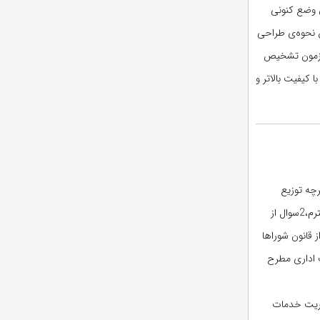
 وضع کنونی
 می‌شد، (ماده 55 ق. م. ا) ولی طبق نظر اساتید این درس و اصول کلی پاسخ گزینه‌ی 3 بود. (بر اساس دفترچه B201) این نحوه‌ی طراحی
 آزمون تشخیص
 کیفیت بالاتر و
سال گذشته دارای 15 سوال بود.برای دومین بار متوالی در طی سال‌های اخیر سوالات مجموعه حقوق در 1 دفترچه توزیع
شد.مشاهده می‌شود که سوالات این درس هرسال سخت‌تر و مفهومی‌تر می‌شود. در مورد بودجه‌بندی آزمون سال 91 می‌توان گفت که در این آزمون طراحان محترم،2سوال از
(نهاد وزارتخانه)، 2سوال ازمبحث اشخاص حقوقی حقوق عمومی، 2سوال از قانون تخلفات اداری، 3 سوال از قانون شوراها
ز مباحث مربوط به دیوان عدالت اداری مطرح
 اداری، 2 سوال از مبحث شوراها، 5 سوال از قانون مدیریت خدمات