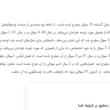
در آزمون کارشناسی ارشد حقوق سال 91 (بهمن 90)، از درس اصول فقه مانند سال گذشته 20 سوال مطرح شده است. از لحاظ بودجه‌بندی از مبحث و
گذشته سوالی مطرح نشده بود، 1 سوال در سال 91 مطرح ش
فصل مفاهیم که در سال 90 سوالی مطرح نشده بود بر خلاف انتظار داوطلبان 3 سوال مطرح شد که این نشان می‌دهد، داوطلبان برای سال‌های آینده بای
مبحث داشته‌ باشند. مبحث مهم عام و خاص در سال 90، 4 سوال و در سال 91، 3 سوال را به خود اختصاص داد.یکی از فصولی که مورد توجه طراحان 
تخییر 1 سوال، تعارض اصول و قواعد با یکدیگر 1 سوال، تعارض ادلّه 3 سوال، مطرح شد. فصل‌هایی که در 2 سال اخیر سوالی از آن 
ه پاسخگویی به آن نباشد.
 رتبه های برتر کنکور ارشد
و منطبق بر شرایط شما