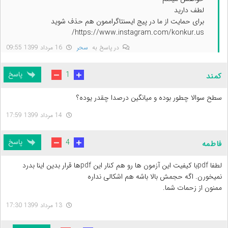
لطف دارید
برای حمایت از ما در پیج ایسنتاگراممون هم حذف شوید
https://www.instagram.com/konkur.us/
در پاسخ به
سحر
16 مرداد 1399 09:55
پاسخ
1
کمند
سطح سوالا چطور بوده و میانگین درصدا چقدر یوده؟
14 مرداد 1399 17:59
پاسخ
4
فاطمه
لطفا pdfبا کیفیت این آزمون ها رو هم کنار این pdfها قرار بدین اینا بدرد
نمیخورن. اگه حجمش بالا باشه هم اشکالی نداره
ممنون از زحمات شما.
13 مرداد 1399 17:30