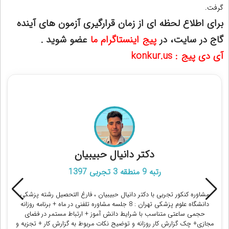
گرفت.
برای اطلاع لحظه ای از زمان قرارگیری آزمون های آینده
گاج در سایت، در
پیج اینستاگرام ما
عضو شوید .
آی دی پیج : konkur.us
مشاوران رتبه برتر کنکور تجربی
محمدکاظم شجاعی
پزشکی دانشگاه علوم پزشکی تهران
مشاوره کنکور تجربی با محمدکاظم شجاعی ، رتبه 39 منطقه 2 تجربی 1400 :
ماهانه شش جلسه مشاوره تلفنی + برنامه ریزی هفتگی + پیگیری مجازی
برنامه + پرسش و پاسخ کامل (یک ماهه)