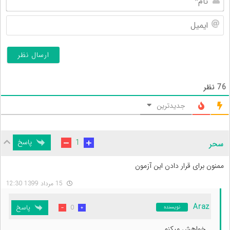
ایم
76
نظر
جدیدترین
پاسخ
1
سحر
ممنون برای قرار دادن این آزمون
15 مرداد 1399 12:30
Araz
پاسخ
0
نویسنده
خواهش میکنم