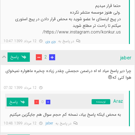
حتما قرار میدیم
.ولی هنوز موسسه منتشر نکرده
در پیج اینستای ما عضو شوید به محض قرار دادن در پیج استوری
میکنم تا راحت تر مطلع شوید
https://www.instagram.com/konkur.us/
در پاسخ به
وی وی
12 مرداد 1399 10:47
پاسخ
2
jaber
چرا دیر پاسخ میاد اه اه درضمن حجمش چقدر زیاده چخبره ماهواره نمیخوای
هوا کنی که😠
12 مرداد 1399 07:32
Araz
پاسخ
0
نویسنده
به محض اینکه پاسخ بیاد، نسخه کم حجم سوال هم جایگزین میکنیم
در پاسخ به
jaber
12 مرداد 1399 10:48