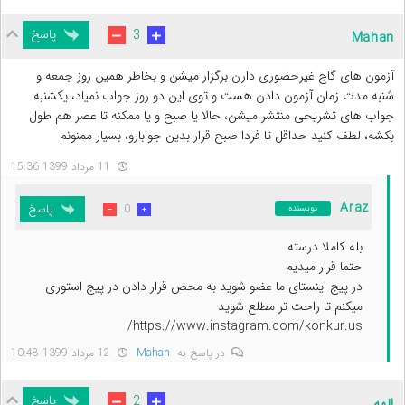
پاسخ
3
Mahan
آزمون های گاج غیرحضوری دارن برگزار میشن و بخاطر همین روز جمعه و
شنبه مدت زمان آزمون دادن هست و توی این دو روز جواب نمیاد، یکشنبه
جواب های تشریحی منتشر میشن، حالا یا صبح و یا ممکنه تا عصر هم طول
بکشه، لطف کنید حداقل تا فردا صبح قرار بدین جوابارو، بسیار ممنونم
11 مرداد 1399 15:36
Araz
پاسخ
0
نویسنده
بله کاملا درسته
حتما قرار میدیم
در پیج اینستای ما عضو شوید به محض قرار دادن در پیج استوری
میکنم تا راحت تر مطلع شوید
https://www.instagram.com/konkur.us/
در پاسخ به
Mahan
12 مرداد 1399 10:48
پاسخ
2
الهه