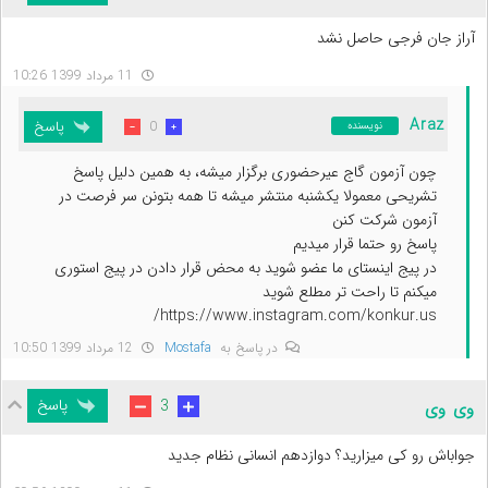
آراز جان فرجی حاصل نشد
11 مرداد 1399 10:26
Araz
پاسخ
0
نویسنده
چون آزمون گاج عیرحضوری برگزار میشه، به همین دلیل پاسخ
تشریحی معمولا یکشنبه منتشر میشه تا همه بتونن سر فرصت در
آزمون شرکت کنن
پاسخ رو حتما قرار میدیم
در پیج اینستای ما عضو شوید به محض قرار دادن در پیج استوری
میکنم تا راحت تر مطلع شوید
https://www.instagram.com/konkur.us/
در پاسخ به
Mostafa
12 مرداد 1399 10:50
پاسخ
3
وی وی
جواباش رو کی میزارید؟ دوازدهم انسانی نظام جدید