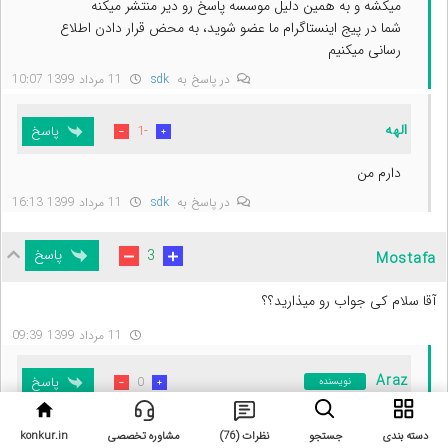
میکشه و به همین دلیل موسسه پاسخ رو دیر منتشر میکنه
شما در پیج اینستاگرام ما عضو شوید، به محض قرار دادن اطلاع
رسانی میکنیم
در پاسخ به
sdk
11 مرداد 1399 10:07
الهه
پاسخ
-1
دارم من
در پاسخ به
sdk
11 مرداد 1399 16:13
پاسخ
3
Mostafa
آقا سلام کی جواب رو میذارید؟؟
11 مرداد 1399 09:39
Araz
پاسخ
0
نویسنده
چون آزمون گاج عیرحضوری برگزار میشه، به همین دلیل پاسخ
دسته بندی
جستجو
نظرات (76)
مشاوره تخصصی
konkur.in
تشریحی معمولا یکشنبه منتشر میشه تا همه بتونن سر فرصت در