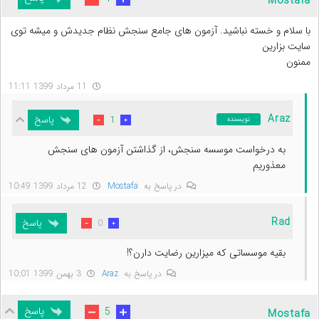
Mostafa
با سلام و خسته نباشید. آزمون های جامع سنجش نظام جدیدش و میشه توی
سایت بزارین
ممنون
11 مرداد 1399 11:11
Araz
پاسخ
1
نویسنده
به درخواست موسسه سنجش، از گذاشتن آزمون های سنجش
معذوریم
در پاسخ به
Mostafa
12 مرداد 1399 10:49
Rad
پاسخ
0
بقیه موسساتی که میزارین رضایت دارن؟!
در پاسخ به
Araz
3 بهمن 1399 10:01
پاسخ
5
Mostafa