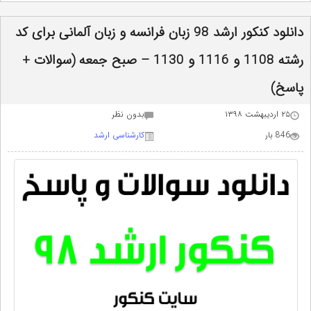
دانلود کنکور ارشد 98 زبان فرانسه و زبان آلمانی برای کد
رشته 1108 و 1116 و 1130 – صبح جمعه (سوالات +
پاسخ)
۲۵ اردیبهشت ۱۳۹۸
بدون نظر
846 بار
کارشناسی ارشد