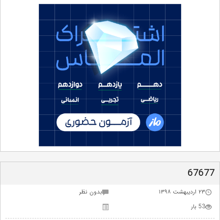
67677
۲۳ اردیبهشت ۱۳۹۸
بدون نظر
53 بار