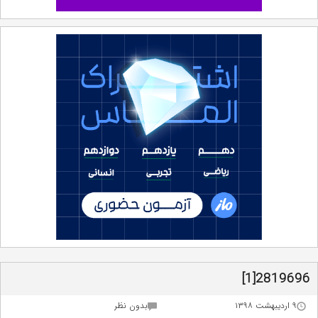
2819696[1]
۹ اردیبهشت ۱۳۹۸
بدون نظر