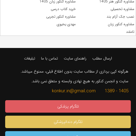
مشاوره کنکور هنر 1405
مشاوره کنکور زبان 1405
مشاوره تحصیلی
خرید کتاب درسی
نصب جک آرام بند
مشاوره کنکور تجربی
مشاوره کنکور زبان
مهدی یحیوی
تاملند
ارسال مطلب
راهنمای سایت
تماس با ما
تبلیغات
هرگونه کپی برداری از مطالب سایت بدون اطلاع قبلی، ممنوع میباشد.
سایت و انجمن کنکور به هیچ نهادی وابسته و متعلق نمی باشد.
1405 - 1389 konkur.in@gmail.com
تلگرام پزشکی
تلگرام دندانپزشکی