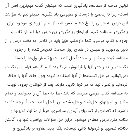
اولین مرحله از مطالعه، یادگیری است که می‏توان گفت مهم‌ترین اصل آن
است؛ زیرا تا ریاضی را درست و مفهومی یاد نگیریم، نمی‏توانیم به سؤالات
این درس به خوبی پاسخ دهیم؛ پس باید از تمام ابزارهای موجود برای
یادگیری استفاده کنیم. ابزارهای یادگیری این درس عبارتند از: کلاس،
جزوه و کتاب درسی. شما داوطلب عزیز باید در کلاس به دقت درس را از
دبیر بیاموزید و سپس در همان روز، مبحث تدریس‌شده را از جزوه
مطالعه کرده و مثال‏ها را مجدداً حل کنید. هیچ‌گاه فرمول‌ها را حفظ
نکنید؛ زیرا به زودی آنها را فراموش می‌کنید؛ تازه اگر هم فراموش نکنید،
نمی‌توانید در حل تست‌ها از آنها استفاده کنید؛ چون فقط آنها را حفظ
کرده‌اید و نمی‌دانید که در کجا کاربرد دارند. بعد از خواندن جزوه، نوبت
به مطالعه‏ کتاب درسی می‏رسد که باید خط به خط آن را بخوانید و تمام
مثال‏ها و تمرین‏های حل‌شده و حل‌نشده آن را حل کنید. حتماً توجه داشته
باشید که تعدادی از تست‏های آزمون سراسری، عیناً از مثال‏ها، تمرین‏ها و
نکات متن درس مطرح می‏شود. برای حل سؤالات ریاضی، تنها یاد گرفتن
نکات، قضیه‏ها و فرمول‏ها کافی نیست، بلکه باید، علاوه بر یادگیری و