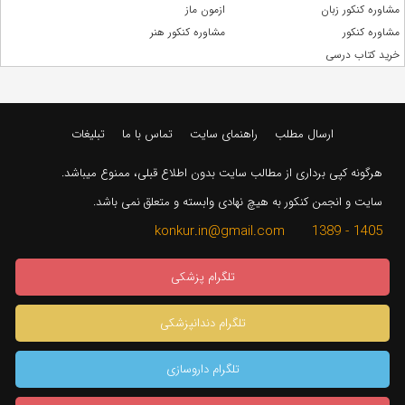
مشاوره کنکور زبان
ازمون ماز
مشاوره کنکور
مشاوره کنکور هنر
خرید کتاب درسی
ارسال مطلب
راهنمای سایت
تماس با ما
تبلیغات
هرگونه کپی برداری از مطالب سایت بدون اطلاع قبلی، ممنوع میباشد.
سایت و انجمن کنکور به هیچ نهادی وابسته و متعلق نمی باشد.
1405 - 1389 konkur.in@gmail.com
تلگرام پزشکی
تلگرام دندانپزشکی
تلگرام داروسازی
دسته بندی
جستجو
نظرات (0)
مشاوره تخصصی
konkur.in