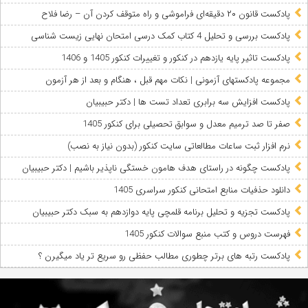
پادکست قانون ۲۰ دقیقه‌ای فراموشی و راه متوقف کردن آن – رضا فلاح
پادکست بررسی و تحلیل 4 کتاب کمک درسی امتحان نهایی زیست شناسی
پادکست تاثیر پایه یازدهم در کنکور و تغییرات کنکور 1405 و 1406
مجموعه پادکستهای آزمونی | نکات مهم قبل ، هنگام و بعد از هر آزمون
پادکست افزایش سه برابری تعداد تست ها | دکتر حبیبیان
صفر تا صد ترمیم معدل و سوابق تحصیلی برای کنکور 1405
نرم‌ افزار ثبت ساعات مطالعاتی سایت کنکور (بدون نیاز به نصب)
پادکست چگونه در راستای هدف هامون خستگی ناپذیر باشیم | دکتر حبیبیان
دانلود حذفیات منابع امتحانی کنکور سراسری 1405
پادکست تجزیه و تحلیل برنامه قلمچی پایه دوازدهم به سبک دکتر حبیبیان
فهرست دروس و کتب منبع سوالات کنکور 1405
پادکست رتبه های برتر چطوری مطالب حفظی رو سریع تر یاد میگیرن ؟