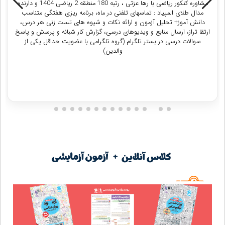
مشاوره کنکور انسانی با زهرا یحیی آبادی ، دانشجوی رشته دبیری ادبیات
فرهنگیان : 6 تماس در هر ماه برای پاسخ به سوالات + برنامه ریزی شخصی
سازی شده هفتگی + معرفی بهترین منابع کمک اموزشی + ارسال تست و
گرفتن آزمون انلاین + توضیح نحوه مطالعه دروس عمومی و اختصاصی/
تستی و تشریحی + ارتباط مداوم در فضای مجازی و پاسخگویی به سوالات
دانش اموز در هر زمان از روز + چک کردن گزارش کار و ساعت مطالعه و
ساعت خواب و بیداری + چک کردن کارنامه آزمون
دریافت مشاوره