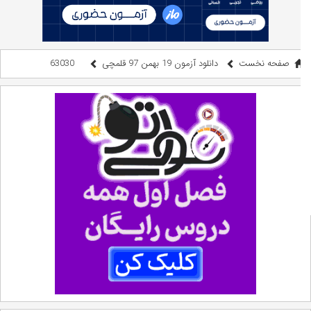
صفحه نخست
دانلود آزمون 19 بهمن 97 قلمچی
63030