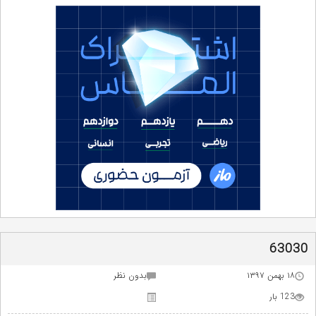
63030
۱۸ بهمن ۱۳۹۷
بدون نظر
123 بار