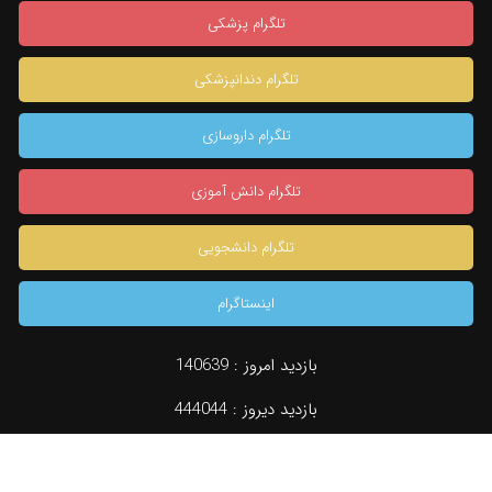
تلگرام پزشکی
تلگرام دندانپزشکی
تلگرام داروسازی
تلگرام دانش آموزی
تلگرام دانشجویی
اینستاگرام
بازدید امروز :
140639
بازدید دیروز :
444044
دسته بندی
جستجو
نظرات (0)
مشاوره تخصصی
konkur.in
بازدید کل :
960300613