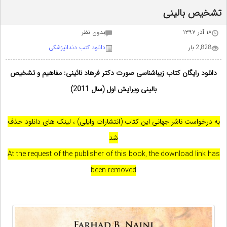
تشخیص بالینی
۱۸ آذر ۱۳۹۷
بدون نظر
2,828 بار
دانلود کتب دندانپزشکی
دانلود رایگان کتاب زیباشناسی صورت دکتر فرهاد نائینی: مفاهیم و تشخیص
بالینی ویرایش اول (سال 2011)
به درخواست ناشر جهانی این کتاب (انتشارات وایلی) ، لینک های دانلود حذف
شد
At the request of the publisher of this book, the download link has
been removed