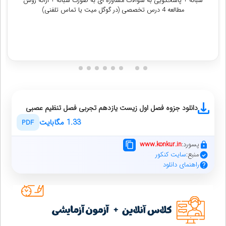
مجازی+ چک گزارش کار روزانه و توضیح نکات مربوط به گزارش کار + تجزیه و
تحلیل کارنامه آزمون های آزمایشی +آزمون های تک درس + ارسال
پادکستهای مشاوره ای+ تماس با والدین
دریافت مشاوره
دانلود جزوه فصل اول زیست یازدهم تجربی‎ فصل تنظیم عصبی
1.33 مگابایت
PDF
پسورد:
www.konkur.in
منبع:
سایت کنکور
راهنمای دانلود