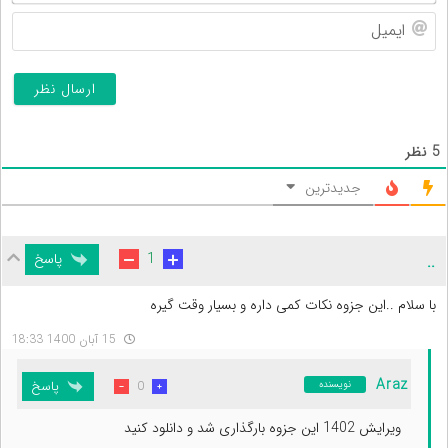
ایم
5
نظر
جدیدترین
پاسخ
1
..
با سلام ..این جزوه نکات کمی داره و بسیار وقت گیره
15 آبان 1400 18:33
Araz
پاسخ
0
نویسنده
ویرایش 1402 این جزوه بارگذاری شد و دانلود کنید