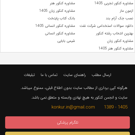
مشاوره کنکور تجربی 1405
مشاوره کنکور هنر
ازمون ماز
مشاوره کنکور زبان 1405
نصب جک آرام بند
بانک کتاب پایتخت
دانلود سوالات استخدامی شرکت نفت
مشاوره کنکور انسانی 1405
بهترین انتخاب رشته کنکور
مشاوره کنکور انسانی
مشاوره کنکور زبان
شیمی بابایی
مشاوره کنکور هنر 1405
ارسال مطلب
راهنمای سایت
تماس با ما
تبلیغات
هرگونه کپی برداری از مطالب سایت بدون اطلاع قبلی، ممنوع میباشد.
سایت و انجمن کنکور به هیچ نهادی وابسته و متعلق نمی باشد.
1405 - 1389 konkur.in@gmail.com
تلگرام پزشکی