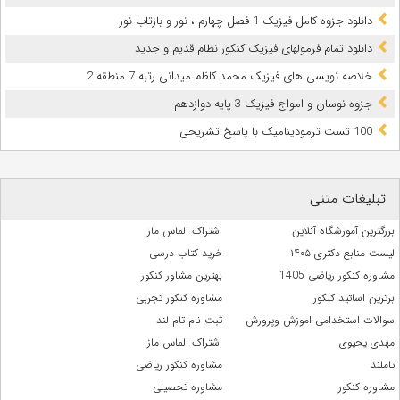
دانلود جزوه کامل فیزیک 1 فصل چهارم ،‌ نور و بازتاب نور
دانلود تمام فرمولهای فیزیک کنکور نظام قدیم و جدید
خلاصه نویسی های فیزیک محمد کاظم میدانی رتبه 7 منطقه 2
جزوه نوسان و امواج فیزیک 3 پایه دوازدهم
100 تست ترمودینامیک با پاسخ تشریحی‎
تبلیغات متنی
بزرگترین آموزشگاه آنلاین
اشتراک الماس ماز
لیست منابع دکتری ۱۴۰۵
خرید کتاب درسی
مشاوره کنکور ریاضی 1405
بهترین مشاور کنکور
برترین اساتید کنکور
مشاوره کنکور تجربی
سوالات استخدامی اموزش وپرورش
ثبت نام تام لند
مهدی یحیوی
اشتراک الماس ماز
تاملند
مشاوره کنکور ریاضی
مشاوره کنکور
مشاوره تحصیلی