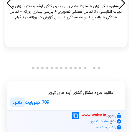
مشاوره کنکور زبان با سئودا عشقی ، رتبه برتر کنکور ارشد و دکتری زبان و
ادبیات انگلیسی : 3 تماس هفتگی تصویری + بررسی بیداری روزانه + تماس
هفتگی با والدین + برنامه هفتگی + ارسال گزارش کار روزانه در تلگرام
دریافت مشاوره
دانلود جزوه مشکل گشای آینه های کروی
709 کیلوبایت
دانلود
پسورد:
www.konkur.in
منبع:
سایت کنکور
راهنمای دانلود