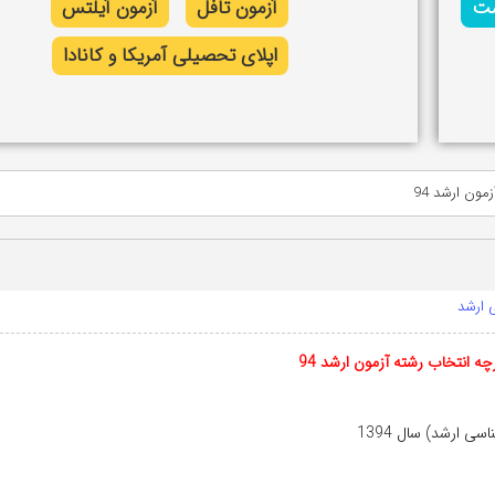
شت
آزمون تافل
آزمون آیلتس
اپلای تحصیلی آمریکا و کانادا
مون ارشد 94
ی ارشد
رچه انتخاب رشته آزمون ارشد 94
 ارشد) سال 1394