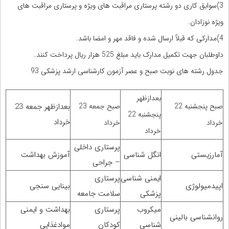
3)سوابق کاری دو رشته پرستاری مراقبت های ویژه و پرستاری مراقبت های
ویژه نوزادان.
4)مدارکی که قبلاً ارسال شده و فاقد مهر و امضا باشد.
داوطلبان جهت تکمیل مدارک باید مبلغ 525 هزار ریال پرداخت کنند.
جدول رشته های نوبت صبح و عصر آزمون کارشناسی ارشد پزشکی 93
بعدازظهر
صبح پنجشنبه 22
صبح جمعه 23
بعدازظهر جمعه 23
پنجشنبه 22
خرداد
خرداد
خرداد
خرداد
پرستاری داخلی
آمارزیستی
انگل شناسی
آموزش بهداشت
– جراحی
ایمنی شناسی
پرستاری
اپیدمیولوژی
بینایی سنجی
پزشکی
سلامت جامعه
میکروب
پرستاری
بهداشت و ایمنی
روانشناسی بالینی
شناسی
کودکان
موادغذایی