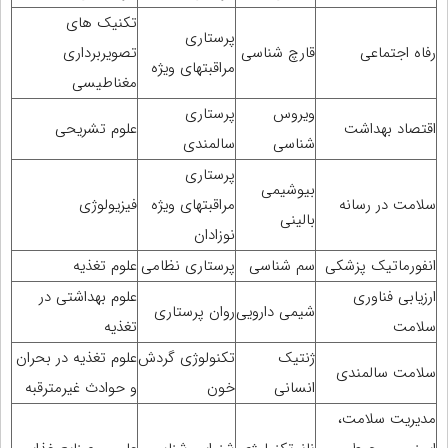
تکنیک های
پرستاری
رفاه اجتماعی
قارچ شناسی
تصویربرداری
مراقبتهای ویژه
مغناطیسی
ویروس
پرستاری
اقتصاد بهداشت
علوم تشریحی
شناسی
سالمندی
پرستاری
بیوشیمی
سلامت در رسانه
مراقبتهای ویژه
فیزیولوژی
بالینی
نوزادان
انفورماتیک پزشکی
سم شناسی
پرستاری نظامی
علوم تغذیه
ارزیابی فناوری
علوم بهداشتی در
شیمی دارویی
روان پرستاری
سلامت
تغذیه
ژنتیک
تکنولوژی گردش
علوم تغذیه در بحران
سلامت سالمندی
انسانی
خون
و حوادث غیرمترقبه
مدیریت سلامت،