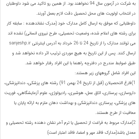
به شرکت در آزمون سال 94 نخواهند بود. از همین رو تاکید می شود داوطلبان
در انتخاب اولویت های محل تحصیل دقت لازم بعمل آورند.
داوطلبانی که موفق به ارسال کامل مدارک خود (مدرک نشاندهنده : سابقه کار
برای رشته های اعلام شده، وضعیت تحصیلی، طرح نیروی انسانی) نشده اند
می توانند مدارک را از تاریخ 24 تا 26 خرداد به آدرس اینترنتی sanjeshp.ir
ارسال کنند. پس از این تاریخ به هیچ موردی ترتیب اثر داده نخواهد شد و
طبق ضوابط مندرج در دفترچه راهنما با این افراد رفتار خواهد شد.
این افراد شامل گروههای زیر هستند:
1)فارغ التحصیلان (قبل از تاریخ 24 بهمن 91) رشته های پزشکی، دندانپزشکی،
داروسازی، پرستاری، اتاق عمل، هوشبری، رادیولوژی، علوم آزمایشگاهی، فوریت
های پزشکی، پرستاری دندانپزشکی و بهداشت دهان ملزم به ارائه پایان یا
معافیت از طرح هستند.
2)مدارک مربوط به فراغت از تحصیل یا ترم آخر نشان دهنده رشته تحصیلی و
معدل باشد(مدارک فاقد مهر و امضا، فاقد اعتبار است)