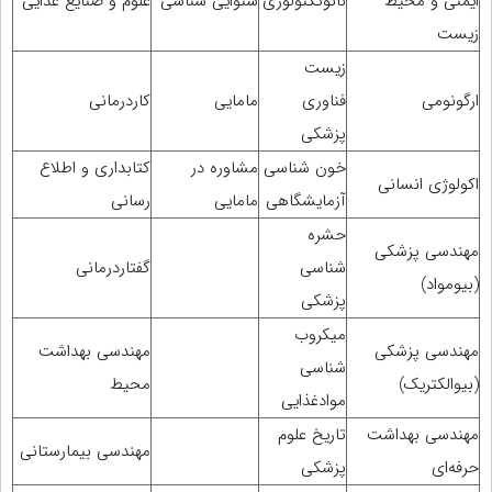
ایمنی و محیط
نانوتکنولوژی
شنوایی شناسی
علوم و صنایع غذایی
زیست
زیست
ارگونومی
فناوری
مامایی
کاردرمانی
پزشکی
خون شناسی
مشاوره در
کتابداری و اطلاع
اکولوژی انسانی
آزمایشگاهی
مامایی
رسانی
حشره
مهندسی پزشکی
شناسی
گفتاردرمانی
(بیومواد)
پزشکی
میکروب
مهندسی پزشکی
مهندسی بهداشت
شناسی
(بیوالکتریک)
محیط
موادغذایی
مهندسی بهداشت
تاریخ علوم
مهندسی بیمارستانی
حرفه‌ای
پزشکی