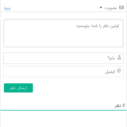
عضویت
ورود
نام
ایم
0
نظر