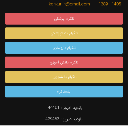
1405 - 1389 konkur.in@gmail.com
تلگرام پزشکی
تلگرام دندانپزشکی
تلگرام داروسازی
تلگرام دانش آموزی
تلگرام دانشجویی
اینستاگرام
بازدید امروز :
144401
×
بازدید دیروز :
429453
دسته بندی
جستجو
نظرات (0)
مشاوره تخصصی
konkur.in