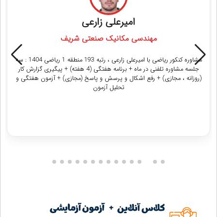
امیرعلی زارعی
مهندسی مکانیک صنعتی شریف
مشاوره کنکور ریاضی با امیرعلی زارعی ، رتبه 193 منطقه 1 ریاضی 1404 : سه
جلسه مشاوره تلفنی در ماه + برنامه هفتگی (4 هفته) + پیگیری گزارش کار
(روزانه ، مجازی) + رفع اشکال و پرسش و پاسخ (مجازی) + آزمون هفتگی و
تحلیل آزمون
دریافت مشاوره