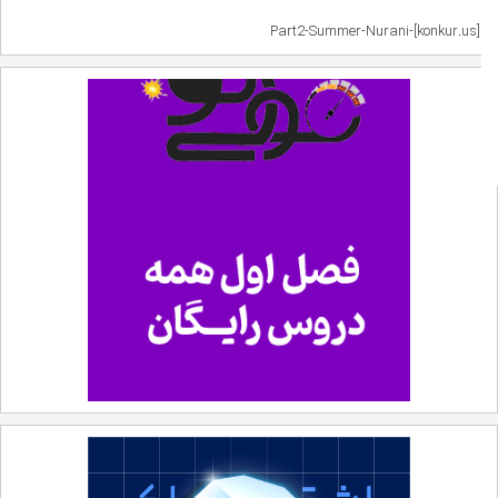
Part2-Summer-Nurani-[konkur.us]