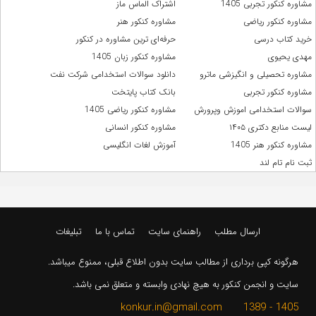
مشاوره کنکور تجربی 1405
اشتراک الماس ماز
مشاوره کنکور ریاضی
مشاوره کنکور هنر
خرید کتاب درسی
حرفه‌ای ترین مشاوره در کنکور
مهدی یحیوی
مشاوره کنکور زبان 1405
مشاوره تحصیلی و انگیزشی ماترو
دانلود سوالات استخدامی شرکت نفت
مشاوره کنکور تجربی
بانک کتاب پایتخت
سوالات استخدامی اموزش وپرورش
مشاوره کنکور ریاضی 1405
لیست منابع دکتری ۱۴۰۵
مشاوره کنکور انسانی
مشاوره کنکور هنر 1405
آموزش لغات انگلیسی
ثبت نام تام لند
ارسال مطلب
راهنمای سایت
تماس با ما
تبلیغات
هرگونه کپی برداری از مطالب سایت بدون اطلاع قبلی، ممنوع میباشد.
سایت و انجمن کنکور به هیچ نهادی وابسته و متعلق نمی باشد.
1405 - 1389 konkur.in@gmail.com