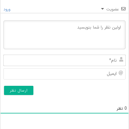
عضویت
ورود
نام
ایم
0
نظر