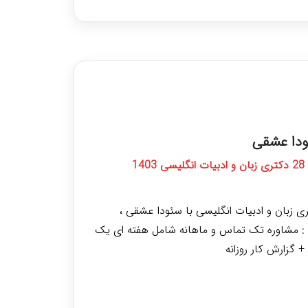
مشاوره کامل اپلای تحصیلی آمریکا
سعید منصور
مهندسی برق دانشگاه صنعتی شریف
کیج مشاوره اپلای تحصیلی (تمرکز: آمریکا، کانادا و تا حدودی استرالیا، ار
ره) یک ساعت و نیم تماس تلفنی شامل : + آشنایی کامل با روند اپلای —
ماده‌سازی اولیه تا ارسال اپلیکیشن و پیگیری‌ها. + چگونگی ایمیل زدن به
تن نمونه، ساختار ایمیل مؤثر و نکات ایمیل‌محور. + نحوهٔ پیدا کردن اس
 ...