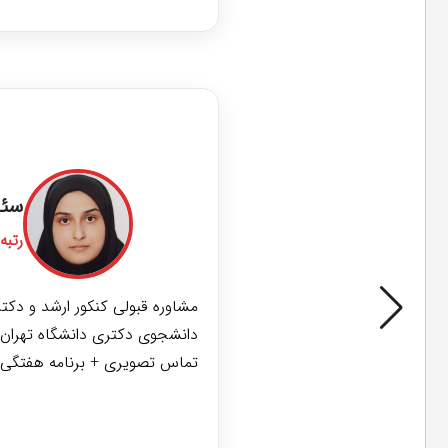
پ
ک
آ
م
و