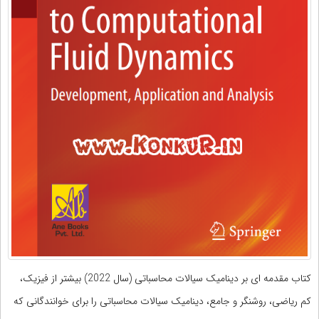
کتاب مقدمه ای بر دینامیک سیالات محاسباتی (سال 2022) بیشتر از فیزیک،
کم ریاضی، روشنگر و جامع، دینامیک سیالات محاسباتی را برای خوانندگانی که