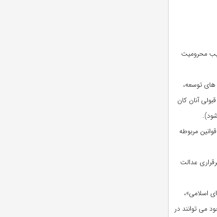
صیل و در مناطقی با ضریب محرومیت
داکثر تا تاریخ ۳۱ شهریور ۱۴۰۴ که به تأیید معاونت های توسعه،
بولی آنان کان
ود).
وانین مربوطه
برقراری عدالت
رش دانشجو در دوره های تکمیلی و تخصصی مصوب ۱۰ مهر ۱۳۹۲ مجلس شورای اسلامی»،
د می توانند در