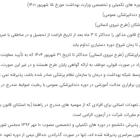
میلی و تخصصی وزارت بهداشت مورخ ۱۵ شهریور ۱۴۰۱)
ع دندانپزشکی عمومی)
۲- مشمولان قانون خدمات پزشکان و پیراپزشکان در صورتی که خدمات موضوع قانون مذکور را حداکثر تا ۳ ماه بعد از تاریخ فراغت از تح
 زمان شروع دوره دستیاری تداوم یابد.
۳- ارائه گواهی نشان دهنده پایان خدمات موضوع قانون خدمت پزشکان و پیراپزشکان (طرح نیروی انسانی) ح
راد در صورت قبولی، موظف به ارائه گواهی پایان طرح هستند و در غیر این صورت، ق
سط شبکه بهداشت و درمان یا سازمان نظام پزشکی صادر شده باشد، پذیرفته نمی ش
ون برقراری عدالت آموزشی در دوره دندانپزشکی عمومی با رعایت ضوابط مندرج در ق
ن تعهدات استانی برای افرادی که از سهمیه های مندرج در راهنما (به استثنای قانون 
م مقررات شرکت در آزمون، الزامی است.
۲- بر اساس «قانون اصلاح بند ۳ ماده واحده قانون برقراری عدالت آموزشی در پذی
مون سراسری پذیرفته شده اند، تنها در صورت گذراندن حداقل نیمی از دوره تعهد خو