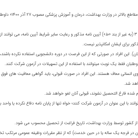
۱- مشمولان آیین نامه «تسهیل ادامه تحصیل دانشجویان است
توجه: دانشجویان دانشگاه آزاد اسلامی بر اساس موارد مندرج در بند ۱-۳ ماده ۳ (به غیر از بند «ط») آیین نامه مذکور و رعایت سایر شرایط آیین نامه، 
ذکور برای ایشان امکانپذیر نیست.
ان). این افراد در صورتی که از این فرصت در دوره دانشجویی استفاده نکرده باشند، 
وطلبان فقط یک نوبت میتوانند با استفاده از این تسهیلات در آزمون شرکت کنند.
ی انسانی معاف هستند. این افراد در صورت قبولی، باید گواهی معافیت های فوق الا
اهد شد.
ند با این عنوان در آزمون شرکت کنند؛ خواه تنها از پایان نامه دفاع نکرده یا واحد ب
ن در فرجه یک ساله یا در حین خدمت) که از نظر مقررات وظیفه عمومی مرتکب تخ