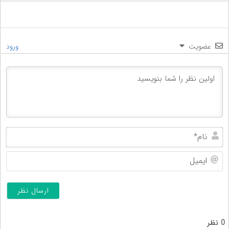
عضویت
ورود
نام
ایم
0
نظر