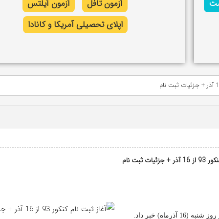
شت
آزمون تافل
آزمون آیلتس
اپلای تحصیلی آمریکا و کانادا
ئیات ثبت نام