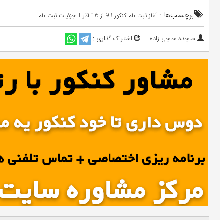
برچسب‌ها :
آغاز ثبت نام کنکور 93 از 16 آذر + جزئیات ثبت نام
ساجده حاجی زاده
اشتراک گذاری :