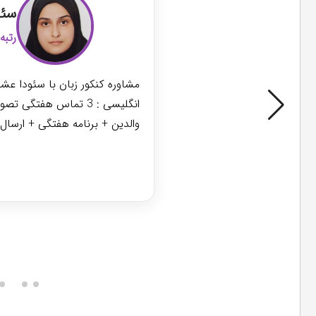
سئو
رتبه 28 دکتری زبان و ادبیات انگلی
مشاوره کنکور زبان با سئودا عشق
انگلیسی : 3 تماس هفت
والدین + برنامه هفتگی + ارسال گ